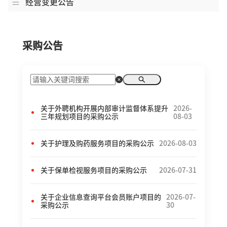
经营变更公告
采购公告
关于外聘机构开展内部审计监督体系提升
2026-
三年规划项目的采购公示
08-03
关于护理及购药服务项目的采购公示
2026-08-03
关于保单检视服务项目的采购公示
2026-07-31
关于企业信息查询平台会员账户项目的
2026-07-
采购公示
30