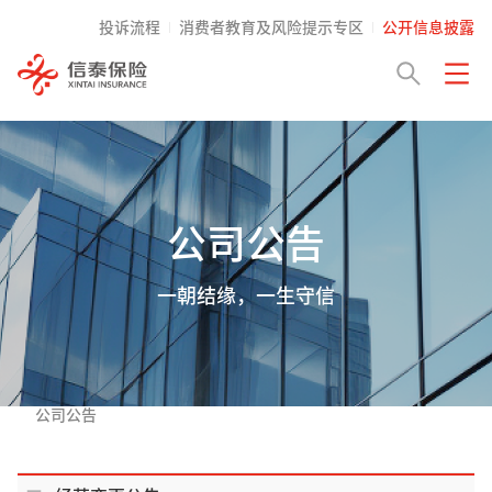
投诉流程
消费者教育及风险提示专区
公开信息披露
公司公告
一朝结缘，一生守信
公司公告