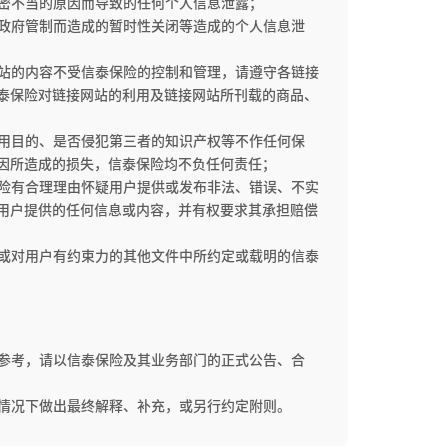
保密不当的原因而导致的任何个人信息泄露；
因政府管制而造成的暂时性关闭等造成的个人信息泄
网站的内容不受信泰保险的控制和管理，请遵守各链接
泰保险对链接网站的利用及链接网站所刊载的商品、
使用目的、是否侵犯第三者的知识产权等不作任何保
因所造成的损失，信泰保险均不负任何责任；
保险有合理理由怀疑用户提供或发布非法、错误、不实
用户提供的任何信息或内容，并有权要求其承担赔偿
）或对用户有约束力的其他文件中所约定或载明的信泰
供参考，请以信泰保险及其业务部门的正式公告、合
的情况下做出最终解释、补充，或另行约定附则。