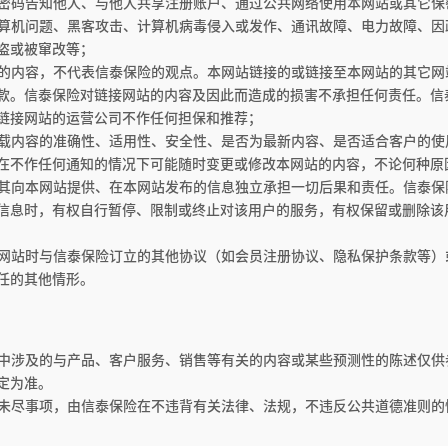
户将密码告知他人、与他人共享注册账户、通过公共网络使用本网站或其它
于计算机问题、黑客攻击、计算机病毒侵入或发作、通讯故障、电力故障、
盗或被窜改等；
转载的内容，不代表信泰保险的观点。本网站链接的或链接至本网站的其它
款。信泰保险对链接网站的内容及因此而造成的损害不承担任何责任。信
链接网站的运营公司不作任何担保和推荐；
对刊载内容的准确性、适用性、安全性、是否为最新内容、是否适合客户的
在不作任何通知的情况下可能随时变更或修改本网站的内容，不论何种原
户对其向本网站提供、在本网站发布的信息独立承担一切后果和责任。信泰
信息时，有权自行暂停、限制或终止对该用户的服务，有权保留或删除该
用本网站时与信泰保险订立的其他协议（如会员注册协议、隐私保护条款等
任的其他情形。
网站中涉及的与产品、客户服务、销售等有关的内容或某些预测性的陈述仅
定为准。
声明未尽事项，由信泰保险在不违背有关法律、法规，不违反公共道德准则