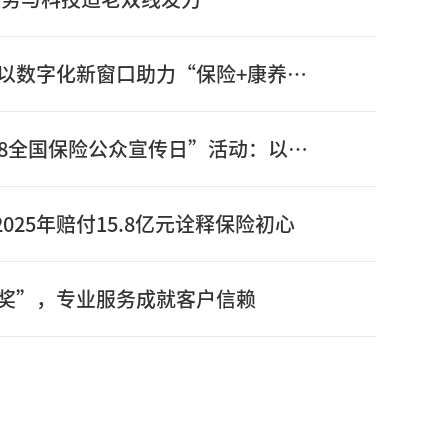
信泰保险新版官网正式上线：以数字化新窗口助力“保险+康养”高质量发展
信泰保险全面启动2026年“7.8全国保险公众宣传日”活动：以奋进姿态书写“十五五”开局之年保险答卷
025年赔付15.8亿元诠释保险初心
奖”，专业服务成就客户信赖