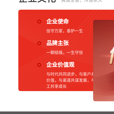
真诚至善，传递永久
企业使命
信守万家，泰护一生
品牌主张
一朝结缘，一生守信
企业价值观
与时代共同进步，与客户共创
价值，与渠道共谋发展，与员
工共享成长