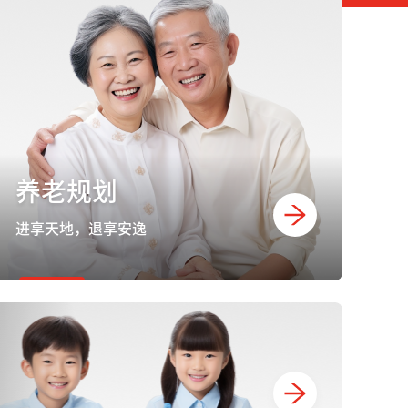
养老规划
进享天地，退享安逸