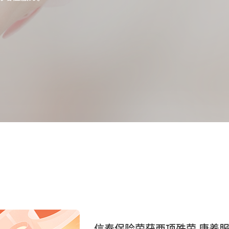
信泰保险荣获两项殊荣 康养