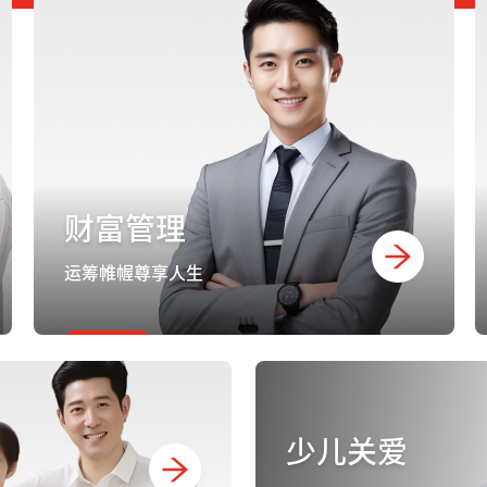
财富管理
运筹帷幄尊享人生
少儿关爱