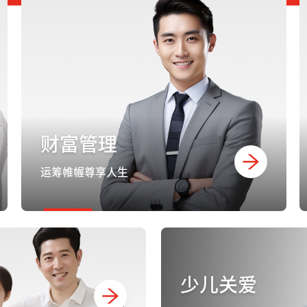
财富管理
运筹帷幄尊享人生
少儿关爱