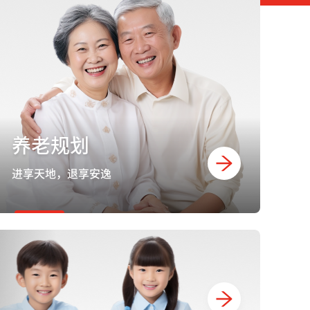
养老规划
进享天地，退享安逸