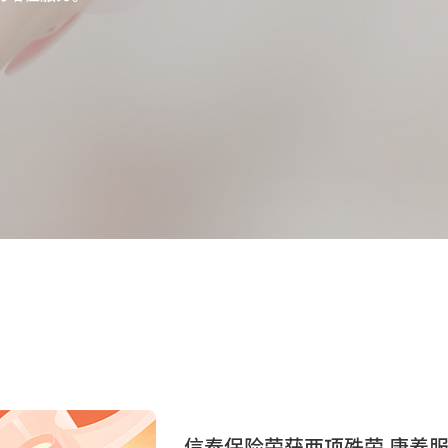
信泰保险荣获两项殊荣 康养