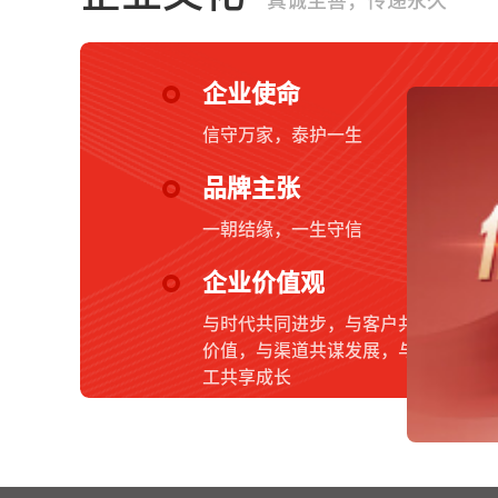
真诚至善，传递永久
企业使命
信守万家，泰护一生
品牌主张
一朝结缘，一生守信
企业价值观
与时代共同进步，与客户共创
价值，与渠道共谋发展，与员
工共享成长