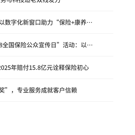
信泰保险新版官网正式上线：以数字化新窗口助力“保险+康养”高质量发展
信泰保险全面启动2026年“7.8全国保险公众宣传日”活动：以奋进姿态书写“十五五”开局之年保险答卷
025年赔付15.8亿元诠释保险初心
奖”，专业服务成就客户信赖