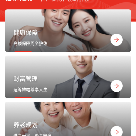
健康保障
高额保障周全护佑
财富管理
运筹帷幄尊享人生
养老规划
进享天地，退享安逸