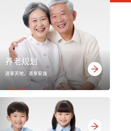
养老规划
进享天地，退享安逸