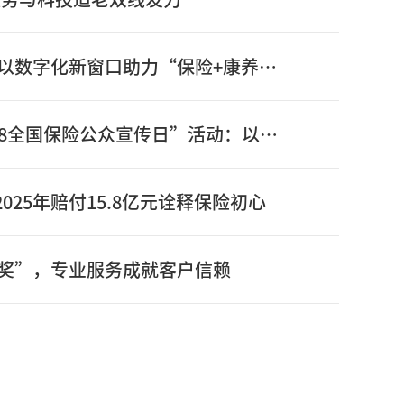
信泰保险新版官网正式上线：以数字化新窗口助力“保险+康养”高质量发展
信泰保险全面启动2026年“7.8全国保险公众宣传日”活动：以奋进姿态书写“十五五”开局之年保险答卷
025年赔付15.8亿元诠释保险初心
奖”，专业服务成就客户信赖