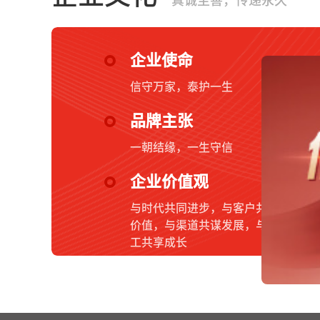
真诚至善，传递永久
企业使命
信守万家，泰护一生
品牌主张
一朝结缘，一生守信
企业价值观
与时代共同进步，与客户共创
价值，与渠道共谋发展，与员
工共享成长