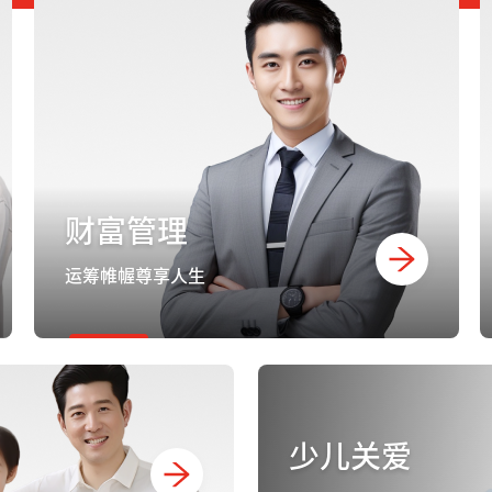
财富管理
运筹帷幄尊享人生
少儿关爱