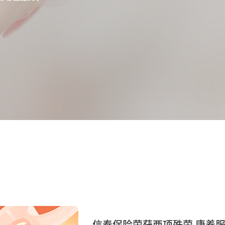
信泰保险荣获两项殊荣 康养