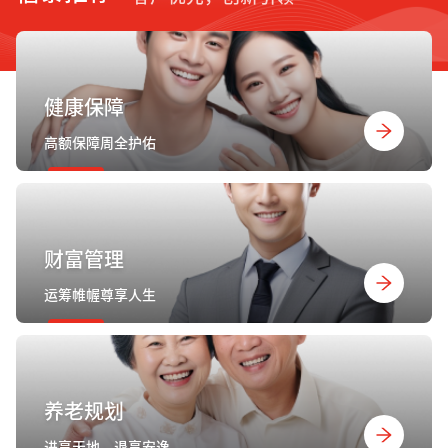
健康保障
高额保障周全护佑
财富管理
运筹帷幄尊享人生
养老规划
进享天地，退享安逸