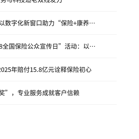
信泰保险新版官网正式上线：以数字化新窗口助力“保险+康养”高质量发展
信泰保险全面启动2026年“7.8全国保险公众宣传日”活动：以奋进姿态书写“十五五”开局之年保险答卷
025年赔付15.8亿元诠释保险初心
奖”，专业服务成就客户信赖