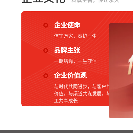
真诚至善，传递永久
企业使命
信守万家，泰护一生
品牌主张
一朝结缘，一生守信
企业价值观
与时代共同进步，与客户共创
价值，与渠道共谋发展，与员
工共享成长