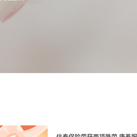
信泰保险荣获两项殊荣 康养