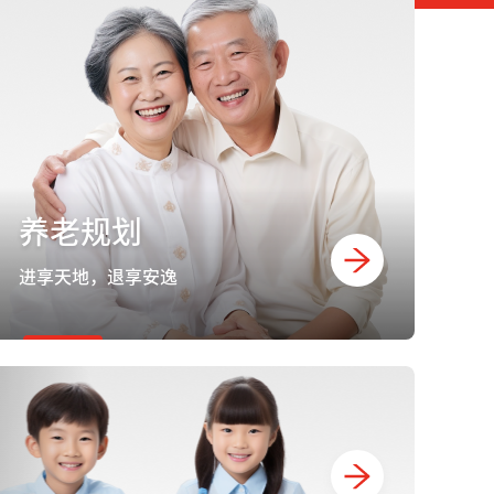
养老规划
进享天地，退享安逸