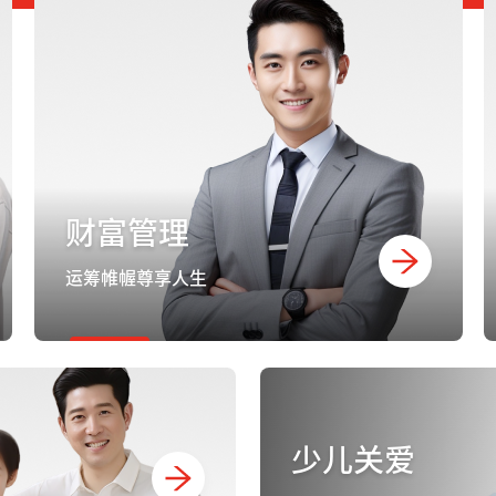
财富管理
运筹帷幄尊享人生
少儿关爱