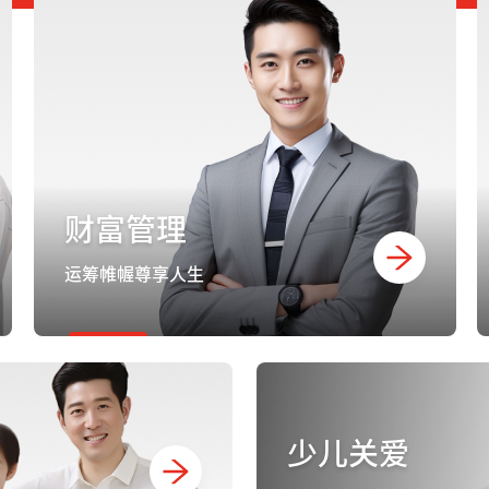
财富管理
运筹帷幄尊享人生
少儿关爱