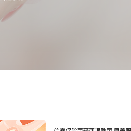
信泰保险荣获两项殊荣 康养