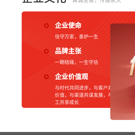
真诚至善，传递永久
企业使命
信守万家，泰护一生
品牌主张
一朝结缘，一生守信
企业价值观
与时代共同进步，与客户共创
价值，与渠道共谋发展，与员
工共享成长