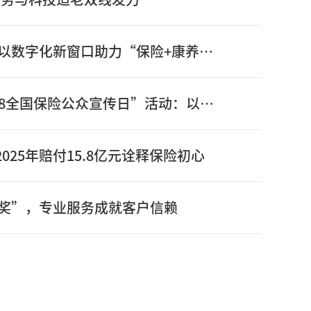
信泰保险新版官网正式上线：以数字化新窗口助力“保险+康养”高质量发展
信泰保险全面启动2026年“7.8全国保险公众宣传日”活动：以奋进姿态书写“十五五”开局之年保险答卷
025年赔付15.8亿元诠释保险初心
奖”，专业服务成就客户信赖