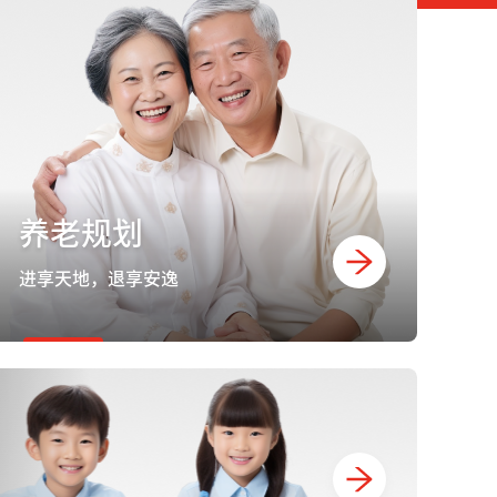
养老规划
进享天地，退享安逸