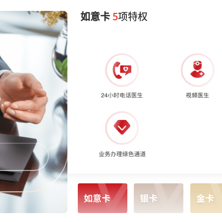
如意卡
5
项特权